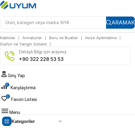
ARAMAK
Ürün, kategori veya marka
NYA
❘
❘
❘
❘
Kablolar
Armatürler
Boru ve Buatlar
Avize Aydınlatma
❘
Diafon ve Yangın Sistemi
Detaylı Bilgi için arayınız
+90 322 228 53 53
Giriş Yap
0
Karşılaştırma
0
Favori Listesi
Menu
Kategoriler