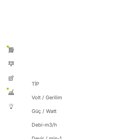
TİP
Volt / Gerilim
Güç / Watt
Debi-m3/h
Devir / min-1