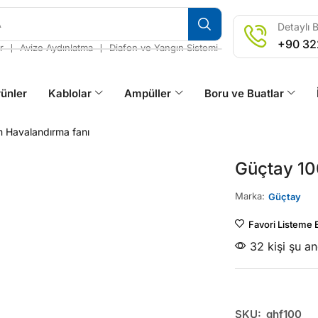
A
Detaylı B
+90 32
❘
❘
r
Avize Aydınlatma
Diafon ve Yangın Sistemi
ünler
Kablolar
Ampüller
Boru ve Buatlar
 Havalandırma fanı
Güçtay 10
Marka:
Güçtay
Favori Listeme 
32 kişi şu a
SKU:
ghf100