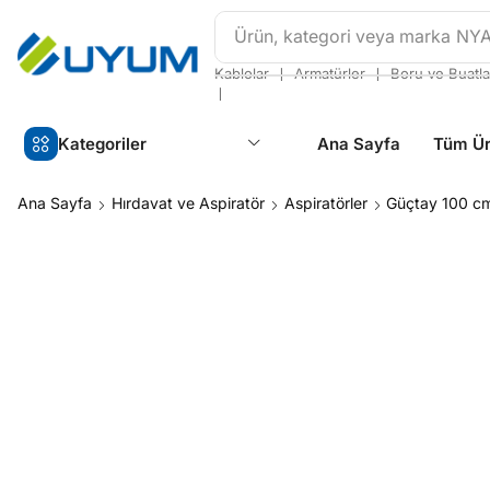
Ürün, kategori veya marka
NY
❘
❘
Kablolar
Armatürler
Boru ve Buatla
❘
Kategoriler
Ana Sayfa
Tüm Ür
Ana Sayfa
Hırdavat ve Aspiratör
Aspiratörler
Güçtay 100 cm