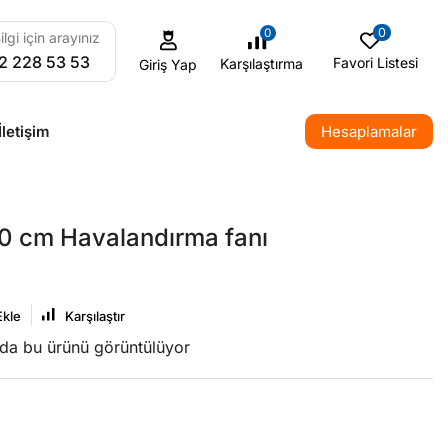
0
0
ilgi için arayınız
2 228 53 53
Favori Listesi
Karşılaştırma
Giriş Yap
İletişim
Hesaplamalar
0 cm Havalandırma fanı
Ekle
Karşılaştır
nda bu ürünü görüntülüyor