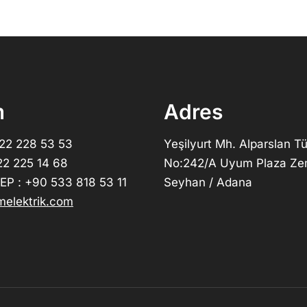
m
Adres
322 228 53 53
Yeşilyurt Mh. Alparslan Tü
22 225 14 68
No:242/A Uyum Plaza Ze
P : +90 533 818 53 11
Seyhan / Adana
elektrik.com