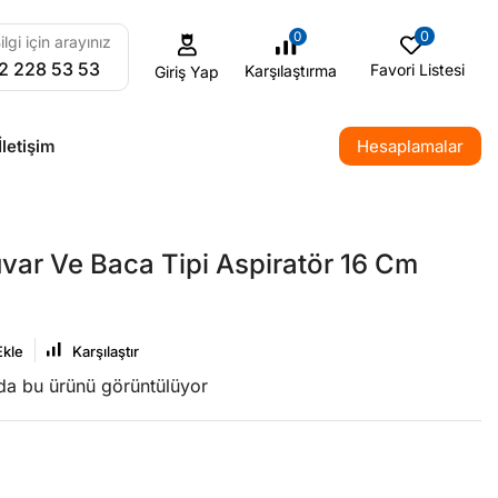
0
0
ilgi için arayınız
2 228 53 53
Favori Listesi
Karşılaştırma
Giriş Yap
İletişim
Hesaplamalar
var Ve Baca Tipi Aspiratör 16 Cm
Ekle
Karşılaştır
nda bu ürünü görüntülüyor