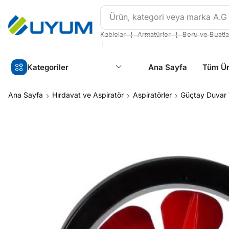
Ürün, kategori veya marka
A.G
❘
❘
Kablolar
Armatürler
Boru ve Buatla
❘
Kategoriler
Ana Sayfa
Tüm Ür
Ana Sayfa
Hırdavat ve Aspiratör
Aspiratörler
Güçtay Duvar 