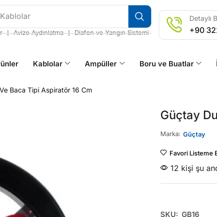
 Kablolar
Detaylı B
+90 32
❘
❘
r
Avize Aydınlatma
Diafon ve Yangın Sistemi
ünler
Kablolar
Ampüller
Boru ve Buatlar
Ve Baca Tipi Aspiratör 16 Cm
Güçtay Du
Marka:
Güçtay
Favori Listeme 
12 kişi şu a
SKU:
GB16