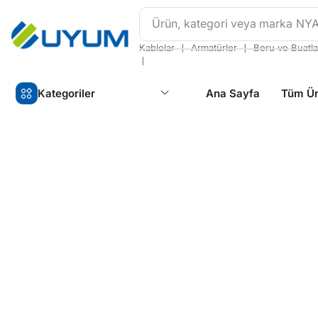
Ürün, kategori veya marka
NY
❘
❘
Kablolar
Armatürler
Boru ve Buatla
❘
Kategoriler
Ana Sayfa
Tüm Ür