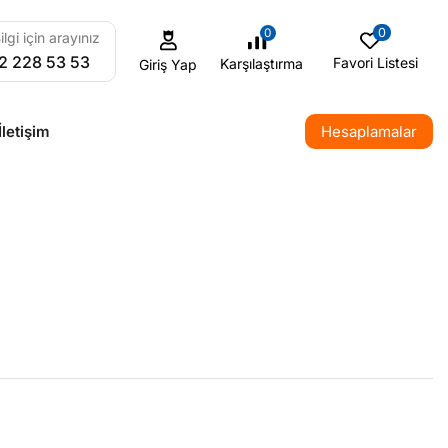
0
0
ilgi için arayınız
2 228 53 53
Favori Listesi
Karşılaştırma
Giriş Yap
İletişim
Hesaplamalar