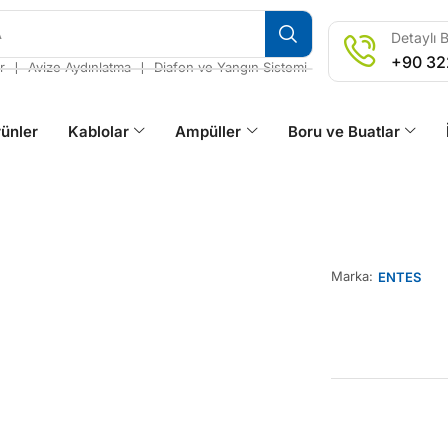
A
Detaylı B
+90 32
❘
❘
r
Avize Aydınlatma
Diafon ve Yangın Sistemi
ünler
Kablolar
Ampüller
Boru ve Buatlar
Marka:
ENTES