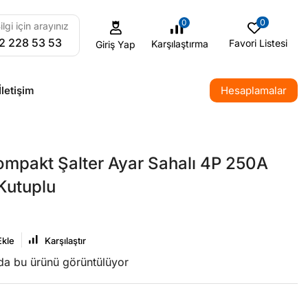
0
0
ilgi için arayınız
2 228 53 53
Favori Listesi
Karşılaştırma
Giriş Yap
İletişim
Hesaplamalar
mpakt Şalter Ayar Sahalı 4P 250A
Kutuplu
Ekle
Karşılaştır
nda bu ürünü görüntülüyor