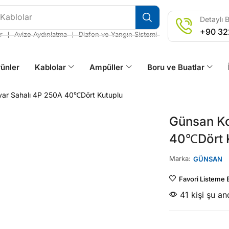
 Kablolar
Detaylı B
+90 32
❘
❘
r
Avize Aydınlatma
Diafon ve Yangın Sistemi
ünler
Kablolar
Ampüller
Boru ve Buatlar
yar Sahalı 4P 250A 40℃Dört Kutuplu
Günsan Ko
40℃Dört 
Marka:
GÜNSAN
Favori Listeme 
41 kişi şu a