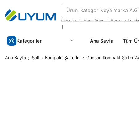
Ürün, kategori veya marka
A.G
❘
❘
Kablolar
Armatürler
Boru ve Buatla
❘
Kategoriler
Ana Sayfa
Tüm Ür
Ana Sayfa
Şalt
Kompakt Şalterler
Günsan Kompakt Şalter A