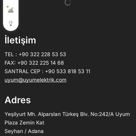
İletişim
TEL : +90 322 228 53 53
FAX: +90 322 225 14 68
SANTRAL CEP : +90 533 818 53 11
uyum@uyumelektrik.com
Adres
Yeşilyurt Mh. Alparslan Türkeş Blv. No:242/A Uyum
Plaza Zemin Kat
Seyhan / Adana