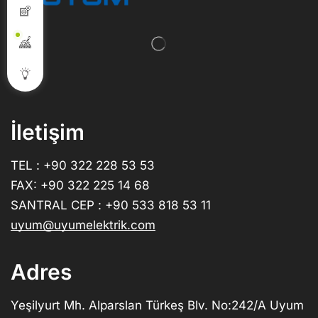
İletişim
TEL : +90 322 228 53 53
FAX: +90 322 225 14 68
SANTRAL CEP : +90 533 818 53 11
uyum@uyumelektrik.com
Adres
Yeşilyurt Mh. Alparslan Türkeş Blv. No:242/A Uyum