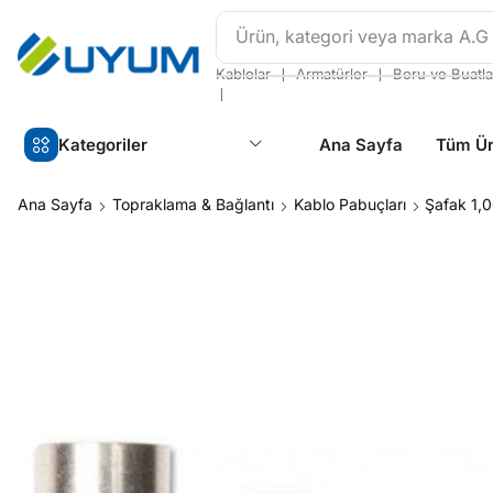
Ürün, kategori veya marka
A.G
❘
❘
Kablolar
Armatürler
Boru ve Buatla
❘
Kategoriler
Ana Sayfa
Tüm Ür
Ana Sayfa
Topraklama & Bağlantı
Kablo Pabuçları
Şafak 1,