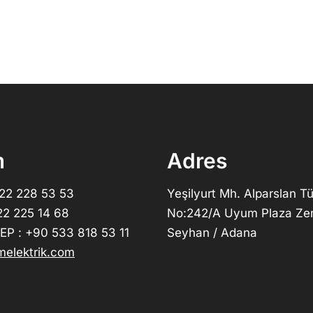
m
Adres
322 228 53 53
Yeşilyurt Mh. Alparslan Tü
22 225 14 68
No:242/A Uyum Plaza Ze
P : +90 533 818 53 11
Seyhan / Adana
elektrik.com