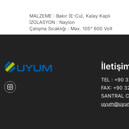
MALZEME : Bakır (E-Cu), Kalay Kaplı
İZOLASYON : Naylon
Çalışma Sıcaklığı : Max. 105° 600 Volt
İletişi
TEL : +90 
FAX: +90 3
SANTRAL CE
uyum@uyum