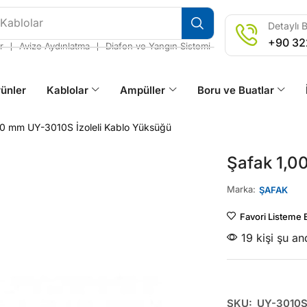
 Kablolar
Detaylı B
+90 32
❘
❘
r
Avize Aydınlatma
Diafon ve Yangın Sistemi
ünler
Kablolar
Ampüller
Boru ve Buatlar
00 mm UY-3010S İzoleli Kablo Yüksüğü
Şafak 1,0
Marka:
ŞAFAK
Favori Listeme 
19 kişi şu a
SKU:
UY-3010