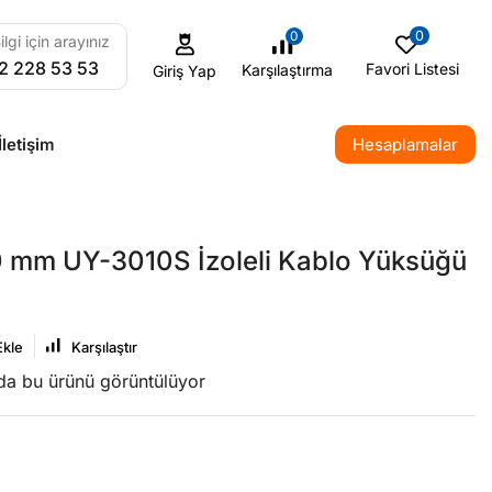
0
0
ilgi için arayınız
2 228 53 53
Favori Listesi
Karşılaştırma
Giriş Yap
İletişim
Hesaplamalar
0 mm UY-3010S İzoleli Kablo Yüksüğü
Ekle
Karşılaştır
nda bu ürünü görüntülüyor
S