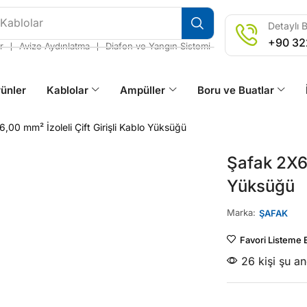
 Kablolar
Detaylı B
+90 32
❘
❘
r
Avize Aydınlatma
Diafon ve Yangın Sistemi
ünler
Kablolar
Ampüller
Boru ve Buatlar
,00 mm² İzoleli Çift Girişli Kablo Yüksüğü
Şafak 2X6,
Yüksüğü
Marka:
ŞAFAK
Favori Listeme 
26 kişi şu a