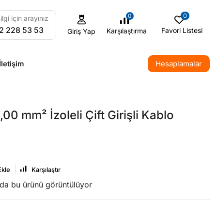
0
0
ilgi için arayınız
2 228 53 53
Favori Listesi
Karşılaştırma
Giriş Yap
İletişim
Hesaplamalar
00 mm² İzoleli Çift Girişli Kablo
Ekle
Karşılaştır
nda bu ürünü görüntülüyor