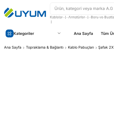
Ürün, kategori veya marka
A.G
❘
❘
Kablolar
Armatürler
Boru ve Buatla
❘
Kategoriler
Ana Sayfa
Tüm Ür
Ana Sayfa
Topraklama & Bağlantı
Kablo Pabuçları
Şafak 2X6