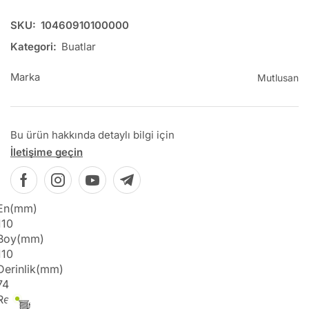
SKU:
10460910100000
Kategori:
Buatlar
Marka
Mutlusan
Bu ürün hakkında detaylı bilgi için
İletişime geçin
En(mm)
110
Boy(mm)
110
Derinlik(mm)
74
Renk