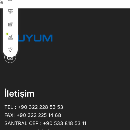
Gri
İletişim
TEL : +90 322 228 53 53
FAX: +90 322 225 14 68
SANTRAL CEP : +90 533 818 53 11