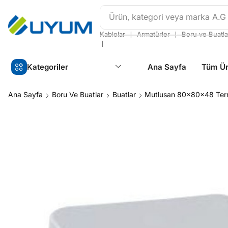
Ürün, kategori veya marka
A.G
❘
❘
Kablolar
Armatürler
Boru ve Buatla
❘
Kategoriler
Ana Sayfa
Tüm Ür
Ana Sayfa
Boru Ve Buatlar
Buatlar
Mutlusan 80x80x48 Term