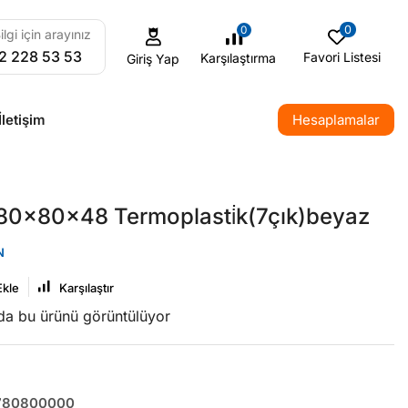
0
0
ilgi için arayınız
2 228 53 53
Favori Listesi
Karşılaştırma
Giriş Yap
İletişim
Hesaplamalar
80x80x48 Termoplasti̇k(7çık)beyaz
N
Ekle
Karşılaştır
nda bu ürünü görüntülüyor
780800000