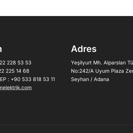
m
Adres
322 228 53 53
Yeşilyurt Mh. Alparslan Tü
22 225 14 68
No:242/A Uyum Plaza Ze
P : +90 533 818 53 11
Seyhan / Adana
elektrik.com