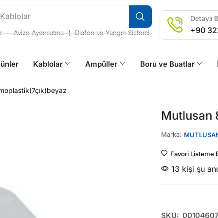
 Kablolar
Detaylı B
+90 32
❘
❘
r
Avize Aydınlatma
Diafon ve Yangın Sistemi
ünler
Kablolar
Ampüller
Boru ve Buatlar
oplasti̇k(7çık)beyaz
Mutlusan 
Marka:
MUTLUSA
Favori Listeme 
13 kişi şu a
SKU:
0010460