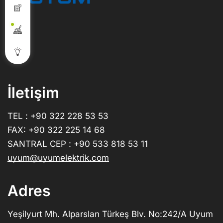
İletişim
TEL : +90 322 228 53 53
FAX: +90 322 225 14 68
SANTRAL CEP : +90 533 818 53 11
uyum@uyumelektrik.com
Adres
Yeşilyurt Mh. Alparslan Türkeş Blv. No:242/A Uyum