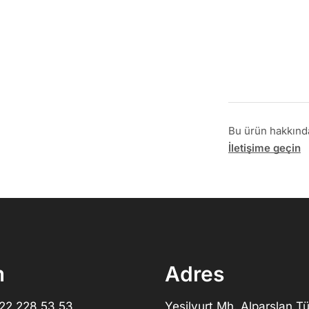
Bu ürün hakkında 
İletişime geçin
m
Adres
322 228 53 53
Yeşilyurt Mh. Alparslan Tü