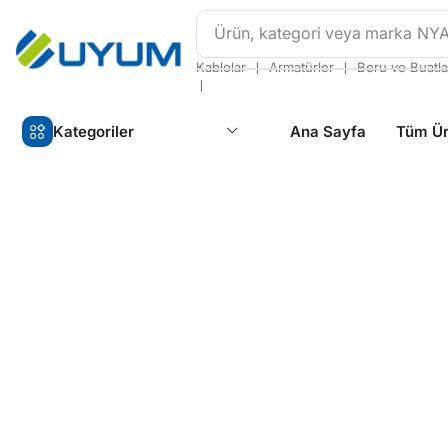
Ürün, kategori veya marka
NY
❘
❘
Kablolar
Armatürler
Boru ve Buatla
❘
Kategoriler
Ana Sayfa
Tüm Ür