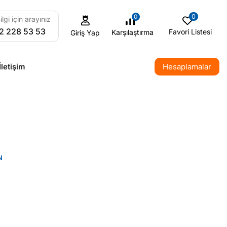
0
0
ilgi için arayınız
2 228 53 53
Favori Listesi
Karşılaştırma
Giriş Yap
İletişim
Hesaplamalar
N