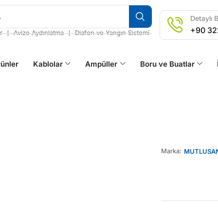
A
Detaylı B
+90 32
❘
❘
r
Avize Aydınlatma
Diafon ve Yangın Sistemi
ünler
Kablolar
Ampüller
Boru ve Buatlar
Marka:
MUTLUSA