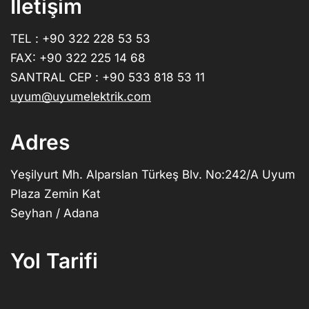
İletişim
TEL : +90 322 228 53 53
FAX: +90 322 225 14 68
SANTRAL CEP : +90 533 818 53 11
uyum@uyumelektrik.com
Adres
Yeşilyurt Mh. Alparslan Türkeş Blv. No:242/A Uyum
Plaza Zemin Kat
Seyhan / Adana
Yol Tarifi