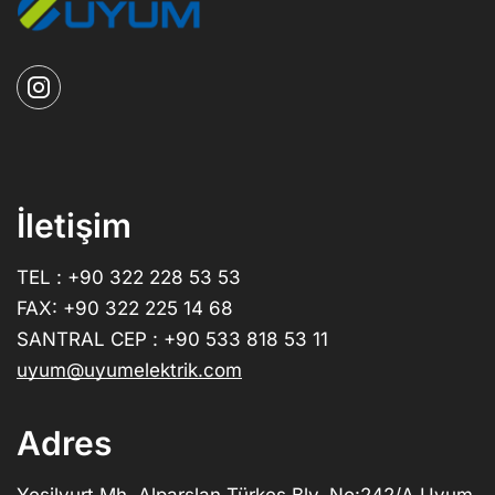
İletişim
TEL : +90 322 228 53 53
FAX: +90 322 225 14 68
SANTRAL CEP : +90 533 818 53 11
uyum@uyumelektrik.com
Adres
Yeşilyurt Mh. Alparslan Türkeş Blv. No:242/A Uyum