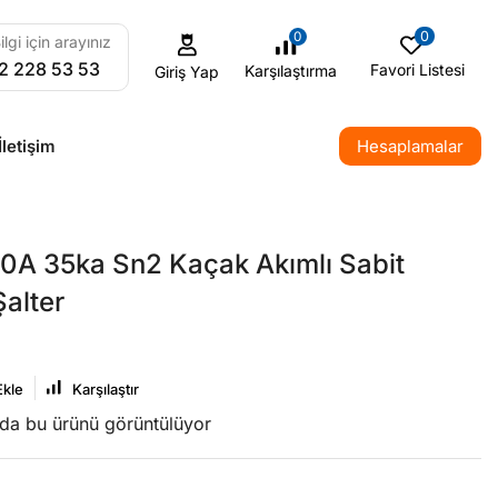
0
0
ilgi için arayınız
2 228 53 53
Favori Listesi
Karşılaştırma
Giriş Yap
İletişim
Hesaplamalar
0A 35ka Sn2 Kaçak Akımlı Sabit
alter
Ekle
Karşılaştır
nda bu ürünü görüntülüyor