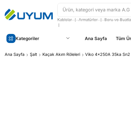
Ürün, kategori veya marka
Avi
❘
❘
Kablolar
Armatürler
Boru ve Buatla
❘
Kategoriler
Ana Sayfa
Tüm Ür
Ana Sayfa
Şalt
Kaçak Akım Röleleri
Viko 4x250A 35ka Sn2 K