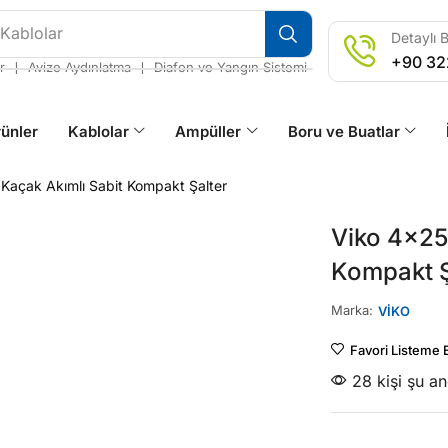
ze Aydınlatma
Detaylı B
+90 32
❘
❘
r
Avize Aydınlatma
Diafon ve Yangın Sistemi
ünler
Kablolar
Ampüller
Boru ve Buatlar
açak Akımlı Sabit Kompakt Şalter
Viko 4x25
Kompakt Ş
Marka:
VİKO
Favori Listeme 
28 kişi şu a